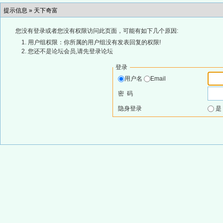
提示信息 »
天下奇富
您没有登录或者您没有权限访问此页面，可能有如下几个原因:
用户组权限：你所属的用户组没有发表回复的权限!
您还不是论坛会员,请先登录论坛
登录
用户名
Email
密 码
隐身登录