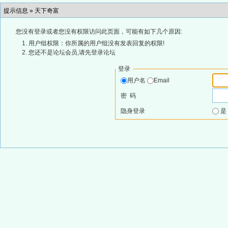
提示信息 »
天下奇富
您没有登录或者您没有权限访问此页面，可能有如下几个原因:
用户组权限：你所属的用户组没有发表回复的权限!
您还不是论坛会员,请先登录论坛
登录
用户名
Email
密 码
隐身登录