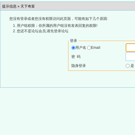
提示信息 »
天下奇富
您没有登录或者您没有权限访问此页面，可能有如下几个原因:
用户组权限：你所属的用户组没有发表回复的权限!
您还不是论坛会员,请先登录论坛
登录
用户名
Email
密 码
隐身登录