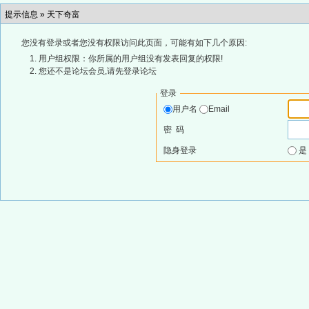
提示信息 »
天下奇富
您没有登录或者您没有权限访问此页面，可能有如下几个原因:
用户组权限：你所属的用户组没有发表回复的权限!
您还不是论坛会员,请先登录论坛
登录
用户名
Email
密 码
隐身登录