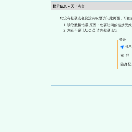
提示信息 »
天下奇富
您没有登录或者您没有权限访问此页面，可能
读取数据错误,原因：您要访问的链接无效,
您还不是论坛会员,请先登录论坛
登录
用
密 码
隐身登