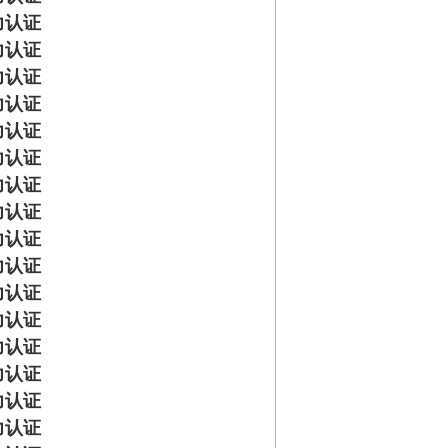
力认证
力认证
力认证
力认证
力认证
力认证
力认证
力认证
力认证
力认证
力认证
力认证
力认证
力认证
力认证
力认证