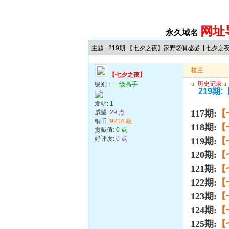
网址导
永久域名
主题 : 219期:【七夕之夜】家野②肖💰💰【七夕之
楼主
【七夕之夜】
u
历史记录
u
级别：
一级高手
219期
发帖:
1
117期:
【
威望:
29 点
铜币:
9214 枚
118期:
【
贡献值:
0 点
好评度:
0 点
119期:
【
120期:
【
121期:
【
122期:
【
123期:
【
124期:
【
125期:
【