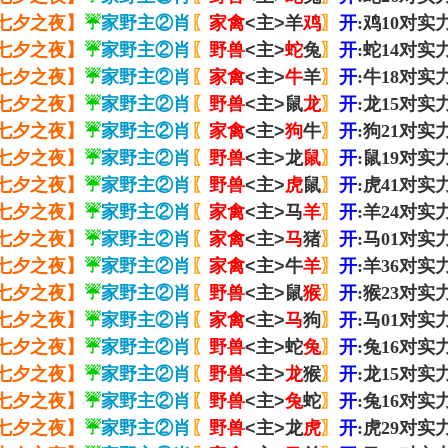
七夕之夜】
☔
家野主②肖
〖
家禽
<主>羊
鸡
〗
开
:鸡10对实
七夕之夜】
☔
家野主②肖
〖
野兽
<主>
蛇
兔
〗
开
:蛇14对实
七夕之夜】
☔
家野主②肖
〖
家禽
<主>
牛
羊
〗
开
:牛18对实
七夕之夜】
☔
家野主②肖
〖
野兽
<主>鼠
龙
〗
开
:龙15对实
七夕之夜】
☔
家野主②肖
〖
家禽
<主>
狗
牛
〗
开
:狗21对实
七夕之夜】
☔
家野主②肖
〖
野兽
<主>龙
鼠
〗
开
:鼠19对实
七夕之夜】
☔
家野主②肖
〖
野兽
<主>
虎
鼠
〗
开
:虎41对实
七夕之夜】
☔
家野主②肖
〖
家禽
<主>马
羊
〗
开
:羊24对实
七夕之夜】
☔
家野主②肖
〖
家禽
<主>
马
猪
〗
开
:马01对实
七夕之夜】
☔
家野主②肖
〖
家禽
<主>牛
羊
〗
开
:羊36对实
七夕之夜】
☔
家野主②肖
〖
野兽
<主>鼠
猴
〗
开
:猴23对实
七夕之夜】
☔
家野主②肖
〖
家禽
<主>
马
狗
〗
开
:马01对实
七夕之夜】
☔
家野主②肖
〖
野兽
<主>蛇
兔
〗
开
:兔16对实
七夕之夜】
☔
家野主②肖
〖
野兽
<主>
龙
猴
〗
开
:龙15对实
七夕之夜】
☔
家野主②肖
〖
野兽
<主>
兔
蛇
〗
开
:兔16对实
七夕之夜】
☔
家野主②肖
〖
野兽
<主>龙
虎
〗
开
:虎29对实