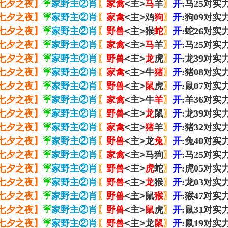
七夕之夜】
☔
家野主②肖
〖
家禽
<主>
马
羊
〗
开
:马25对实
七夕之夜】
☔
家野主②肖
〖
家禽
<主>鸡
狗
〗
开
:狗09对实
七夕之夜】
☔
家野主②肖
〖
野兽
<主>猴
蛇
〗
开
:蛇26对实
七夕之夜】
☔
家野主②肖
〖
家禽
<主>
马
羊
〗
开
:马25对实
七夕之夜】
☔
家野主②肖
〖
野兽
<主>
龙
虎
〗
开
:龙39对实
七夕之夜】
☔
家野主②肖
〖
家禽
<主>牛
猪
〗
开
:猪08对实
七夕之夜】
☔
家野主②肖
〖
野兽
<主>
鼠
虎
〗
开
:鼠07对实
七夕之夜】
☔
家野主②肖
〖
家禽
<主>牛
羊
〗
开
:羊36对实
七夕之夜】
☔
家野主②肖
〖
野兽
<主>
龙
鼠
〗
开
:龙39对实
七夕之夜】
☔
家野主②肖
〖
家禽
<主>
猪
羊
〗
开
:猪32对实
七夕之夜】
☔
家野主②肖
〖
野兽
<主>龙
兔
〗
开
:兔40对实
七夕之夜】
☔
家野主②肖
〖
家禽
<主>马狗
〗
开
:马25对实
七夕之夜】
☔
家野主②肖
〖
野兽
<主>
虎
蛇
〗
开
:虎05对实
七夕之夜】
☔
家野主②肖
〖
野兽
<主>
龙
猴
〗
开
:龙03对实
七夕之夜】
☔
家野主②肖
〖
野兽
<主>鼠
猴
〗
开
:猴47对实
七夕之夜】
☔
家野主②肖
〖
野兽
<主>
鼠
虎
〗
开
:鼠31对实
七夕之夜】
☔
家野主②肖
〖
野兽
<主>龙
鼠
〗
开
:鼠19对实