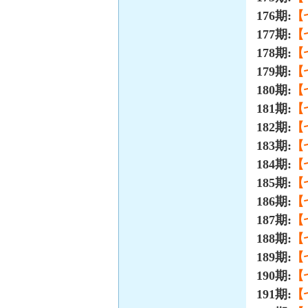
176期:
【
177期:
【
178期:
【
179期:
【
180期:
【
181期:
【
182期:
【
183期:
【
184期:
【
185期:
【
186期:
【
187期:
【
188期:
【
189期:
【
190期:
【
191期:
【