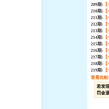
209期:
【
210期:
【
211期:
【
212期:
【
213期:
【
214期:
【
215期:
【
216期:
【
217期:
【
218期:
【
219期:
【
查看此帖需
若发
罚金退