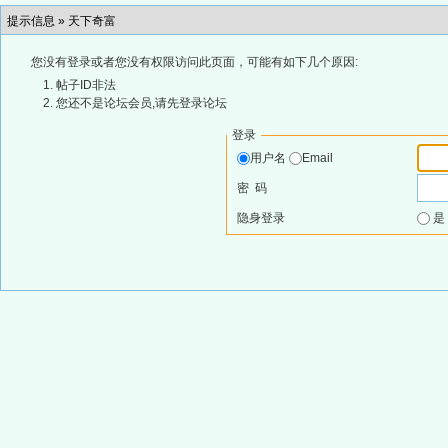
提示信息 »
天下奇富
您没有登录或者您没有权限访问此页面，可能有如下几个原因:
帖子ID非法
您还不是论坛会员,请先登录论坛
登录
用户名
Email
密 码
隐身登录