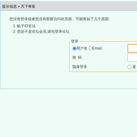
提示信息 »
天下奇富
您没有登录或者您没有权限访问此页面，可能有如下几个原因:
帖子ID非法
您还不是论坛会员,请先登录论坛
登录
用户名
Email
密 码
隐身登录