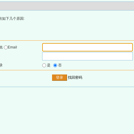
有如下几个原因:
户名
Email
录
是
否
找回密码