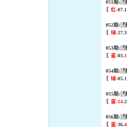
051期:
『
〖
红
-07.1
052期:
『
〖
绿
-27.3
053期:
『
〖
蓝
-03.
1
054期:
『
〖
绿
-05.1
055期:
『
〖
蓝
-
14
.
056期:
『
〖
蓝
-36.
4