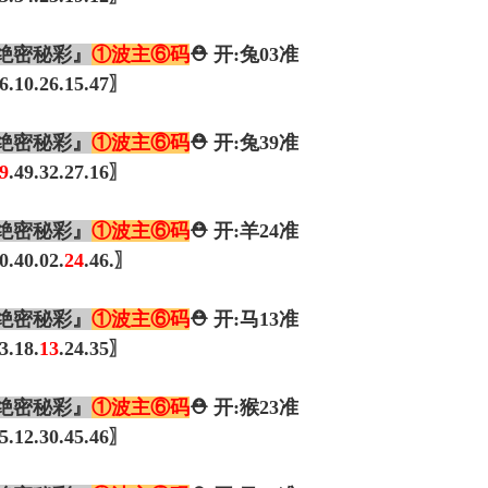
绝密秘彩』
①波主⑥码
⛑ 开:兔03准
36.10.26.15.47
〗
绝密秘彩』
①波主⑥码
⛑ 开:兔39准
9
.49.32.27.16
〗
绝密秘彩』
①波主⑥码
⛑ 开:羊24准
0.40.02.
24
.46.
〗
绝密秘彩』
①波主⑥码
⛑ 开:马13准
3.18.
13
.24.35
〗
绝密秘彩』
①波主⑥码
⛑ 开:猴23准
35.12.30.45.46
〗