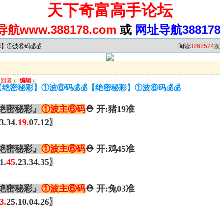
天下奇富高手论坛
航www.388178.com
或
网址导航388178
彩】①波⑥码💰💰
阅读
3262524
次
回复
u
编辑
u
:【绝密秘彩】①波⑥码💰💰【绝密秘彩】①波⑥码💰💰
绝密秘彩』
①波主⑥码
⛑ 开:猪19准
3.34.
19.
07.12
〗
绝密秘彩』
①波主⑥码
⛑ 开:鸡45准
1.
45
.23.34.35
〗
绝密秘彩』
①波主⑥码
⛑ 开:兔03准
3.
25.10.04.26
〗