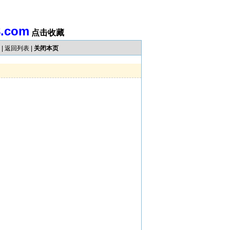
.com
点击收藏
 |
返回列表
|
关闭本页