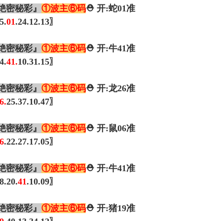
绝密秘彩』
①波主⑥码
⛑ 开:蛇01准
5.
01
.24.12.13
〗
绝密秘彩』
①波主⑥码
⛑ 开:牛41准
4.
41.
10.31.15
〗
绝密秘彩』
①波主⑥码
⛑ 开:龙26准
6.
25.37.10.47
〗
绝密秘彩』
①波主⑥码
⛑ 开:鼠06准
06
.22.27.17.05
〗
绝密秘彩』
①波主⑥码
⛑ 开:牛41准
8.20.
41
.10.09
〗
绝密秘彩』
①波主⑥码
⛑ 开:猪19准