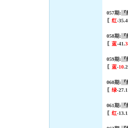
057期:
『
〖
红
-35.4
058期:
『
〖
蓝
-41.
3
059期:
『
〖
蓝
-
10
.
060期:
『
〖
绿
-27.1
061期:
『
〖
红
-13.1