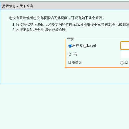
提示信息 »
天下奇富
您没有登录或者您没有权限访问此页面，可能有如下几个原因:
读取数据错误,原因：您要访问的链接无效,可能链接不完整,或数据已被删除
您还不是论坛会员,请先登录论坛
登录
用户名
Email
密 码
隐身登录