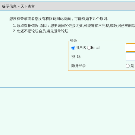
提示信息 »
天下奇富
您没有登录或者您没有权限访问此页面，可能有如下几个原因:
读取数据错误,原因：您要访问的链接无效,可能链接不完整,或数据已被删除
您还不是论坛会员,请先登录论坛
登录
用户名
Email
密 码
隐身登录