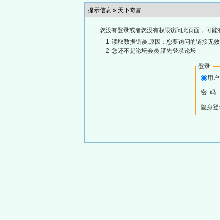
提示信息 »
天下奇富
您没有登录或者您没有权限访问此页面，可能
读取数据错误,原因：您要访问的链接无效,
您还不是论坛会员,请先登录论坛
登录
用
密 码
隐身登