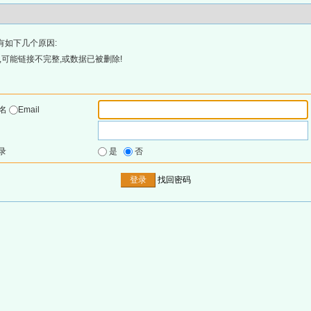
有如下几个原因:
可能链接不完整,或数据已被删除!
户名
Email
录
是
否
找回密码