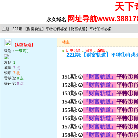
天下
网址导航www.388178
永久域名
主题 : 221期:【财富轨道】平特①肖💰💰【财富轨道】平特①肖💰💰
楼主
【财富轨道】
u
历史记录
u
回复
u
编辑
u
级别：
一级高手
221期:【财富轨道】平特①肖💰
发帖:
1
威望:
7 点
铜币:
7 枚
151期:🍘
『财富轨道』
平特①
贡献值:
0 点
好评度:
0 点
152期:🍘
『财富轨道』
平特①
153期:🍘
『财富轨道』
平特①
154期:🍘
『财富轨道』
平特①
155期:🍘
『财富轨道』
平特①
156期:🍘
『财富轨道』
平特①
157期:🍘
『财富轨道』
平特①
158期:🍘
『财富轨道』
平特①