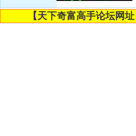
【天下奇富高手论坛网址