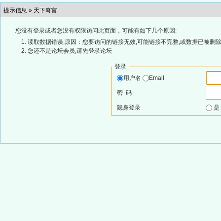
提示信息 »
天下奇富
您没有登录或者您没有权限访问此页面，可能有如下几个原因:
读取数据错误,原因：您要访问的链接无效,可能链接不完整,或数据已被删除
您还不是论坛会员,请先登录论坛
登录
用户名
Email
密 码
隐身登录