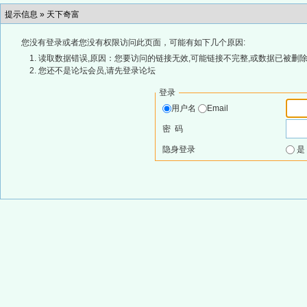
提示信息 »
天下奇富
您没有登录或者您没有权限访问此页面，可能有如下几个原因:
读取数据错误,原因：您要访问的链接无效,可能链接不完整,或数据已被删除
您还不是论坛会员,请先登录论坛
登录
用户名
Email
密 码
隐身登录