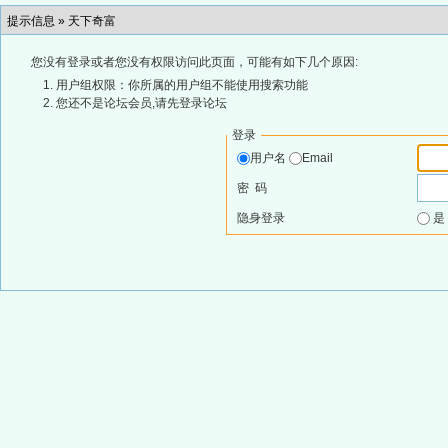
提示信息 »
天下奇富
您没有登录或者您没有权限访问此页面，可能有如下几个原因:
用户组权限：你所属的用户组不能使用搜索功能
您还不是论坛会员,请先登录论坛
登录
用户名
Email
密 码
隐身登录