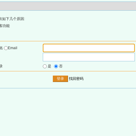
有如下几个原因:
索功能
户名
Email
录
是
否
找回密码