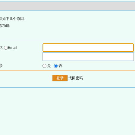
有如下几个原因:
索功能
户名
Email
录
是
否
找回密码