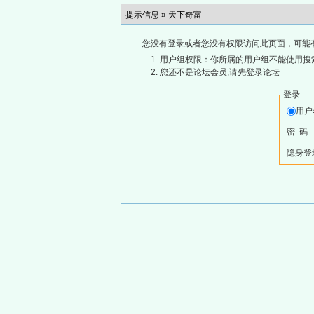
提示信息 »
天下奇富
您没有登录或者您没有权限访问此页面，可能
用户组权限：你所属的用户组不能使用搜
您还不是论坛会员,请先登录论坛
登录
用
密 码
隐身登